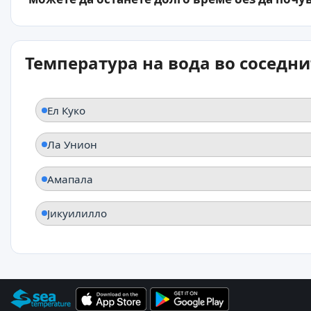
Температура на вода во соседн
Ел Куко
Ла Унион
Амапала
Јикуилилло