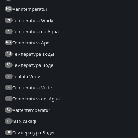
Vanntemperatur
NO
Temperatura Wody
PL
Temperatura da Água
PT
Temperatura Apei
RO
Температура воды
RU
Температура Воде
SR
Teplota Vody
SK
Temperatura Vode
SL
Temperatura del Agua
ES
Vattentemperatur
SV
Su Sıcaklığı
TR
Температура Води
UK