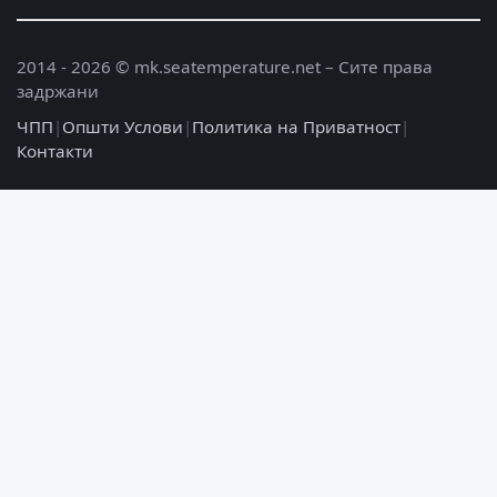
2014 - 2026 © mk.seatemperature.net – Сите права
задржани
ЧПП
|
Општи Услови
|
Политика на Приватност
|
Контакти