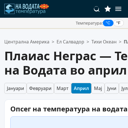
Температура:
°C
°F
Вашите Омилени Локации:
Централна Америка
>
Ел Салвадор
>
Тихи Океан
>
П
Вашата листа со омилени е празна.
Плаиас Неграс — Т
на Водата во април
Јануари
Февруари
Март
Април
Мај
Јуни
Ју
Опсег на температура на водата