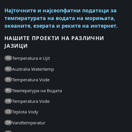
Најточните и најсеопфатни податоци за
температурата на водата на морињата,
океаните, езерата и реките на интернет.
НАШИТЕ ПРОЕКТИ НА РАЗЛИЧНИ
ЈАЗИЦИ
Temperatura e Ujit
SQ
Australia Watertemp
AU
Temperatura Vode
BS
Температура на Водата
BG
Temperatura Vode
HR
Teplota Vody
CS
Vandtemperatur
DA