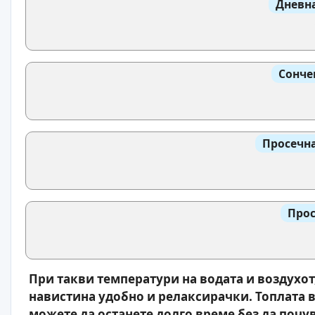
Дневна
Сонче
Просечна
Прос
При такви температури на водата и воздухот
навистина удобно и релаксирачки. Топлата в
можете да останете долго време без да почув