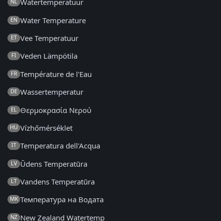
Watertemperatuur
NL
Water Temperature
EN
Vee Temperatuur
ET
Veden Lämpötila
FI
Température de l'Eau
FR
Wassertemperatur
DE
Θερμοκρασία Νερού
EL
Vízhőmérséklet
HU
Temperatura dell'Acqua
IT
Ūdens Temperatūra
LV
Vandens Temperatūra
LT
Температура на Водата
MK
New Zealand Watertemp
NZ