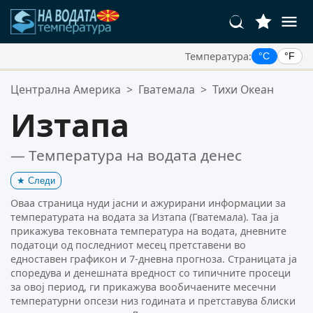
Температура:
°C
°F
Вашите Омилени Локации:
Централна Америка
>
Гватемала
>
Тихи Океан
Вашата листа со омилени е празна.
Изтапа
— Температура на водата денес
★
Следи
Оваа страница нуди јасни и ажурирани информации за
температурата на водата за Изтапа (Гватемала). Таа ја
прикажува тековната температура на водата, дневните
податоци од последниот месец претставени во
едноставен графикон и 7-дневна прогноза. Страницата ја
споредува и денешната вредност со типичните просеци
за овој период, ги прикажува вообичаените месечни
температурни опсези низ годината и претставува блиски