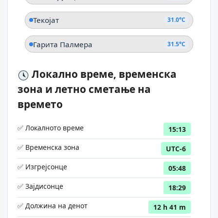
Текојат
31.0°C
Гарита Палмера
31.5°C
Локално време, временска
зона и летно сметање на
времето
✅ Локалното време
15:13
✅ Временска зона
UTC-6
✅ Изгрејсонце
05:48
✅ Зајдисонце
18:29
✅ Должина на денот
12 h 41 m