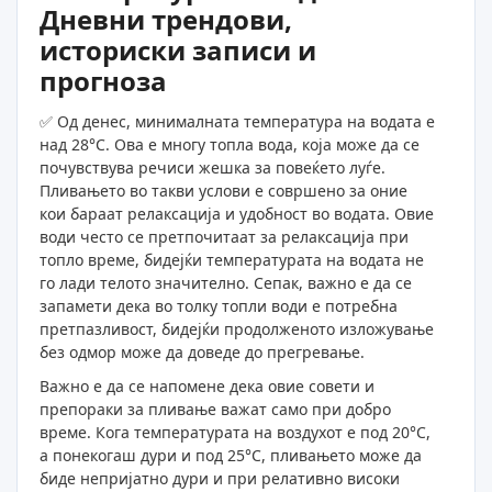
Дневни трендови,
историски записи и
прогноза
✅ Од денес, минималната температура на водата е
над 28°C. Ова е многу топла вода, која може да се
почувствува речиси жешка за повеќето луѓе.
Пливањето во такви услови е совршено за оние
кои бараат релаксација и удобност во водата. Овие
води често се претпочитаат за релаксација при
топло време, бидејќи температурата на водата не
го лади телото значително. Сепак, важно е да се
запамети дека во толку топли води е потребна
претпазливост, бидејќи продолженото изложување
без одмор може да доведе до прегревање.
Важно е да се напомене дека овие совети и
препораки за пливање важат само при добро
време. Кога температурата на воздухот е под 20°C,
а понекогаш дури и под 25°C, пливањето може да
биде непријатно дури и при релативно високи