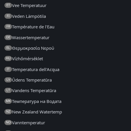
Vee Temperatuur
ET
Veden Lämpötila
FI
Température de l'Eau
FR
Wassertemperatur
DE
Θερμοκρασία Νερού
EL
Vízhőmérséklet
HU
Temperatura dell'Acqua
IT
Ūdens Temperatūra
LV
Vandens Temperatūra
LT
Температура на Водата
MK
New Zealand Watertemp
NZ
Vanntemperatur
NO