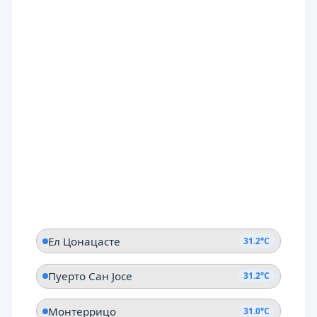
Ел Цонацасте
31.2°C
Пуерто Сан Јосе
31.2°C
Монтеррицо
31.0°C