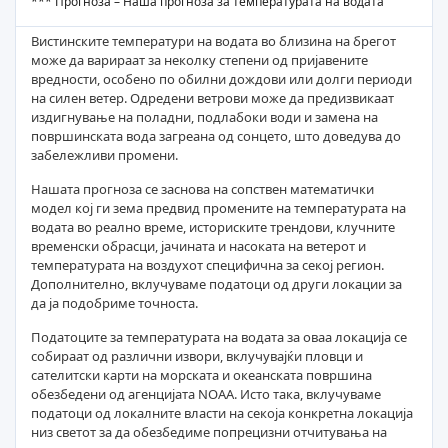
*** Прогноза – Наша прогноза за температурата на водата
Вистинските температури на водата во близина на брегот
може да варираат за неколку степени од пријавените
вредности, особено по обилни дождови или долги периоди
на силен ветер. Одредени ветрови може да предизвикаат
издигнување на поладни, подлабоки води и замена на
површинската вода загреана од сонцето, што доведува до
забележливи промени.
Нашата прогноза се заснова на сопствен математички
модел кој ги зема предвид промените на температурата на
водата во реално време, историските трендови, клучните
временски обрасци, јачината и насоката на ветерот и
температурата на воздухот специфична за секој регион.
Дополнително, вклучуваме податоци од други локации за
да ја подобриме точноста.
Податоците за температурата на водата за оваа локација се
собираат од различни извори, вклучувајќи пловци и
сателитски карти на морската и океанската површина
обезбедени од агенцијата NOAA. Исто така, вклучуваме
податоци од локалните власти на секоја конкретна локација
низ светот за да обезбедиме попрецизни отчитувања на